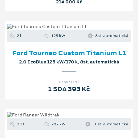
214 000 Kč
2 l
125 kW
8st. automatická
Ford Tourneo Custom Titanium L1
2.0 EcoBlue 125 kW/170 k, 8st. automatická
Cena s DPH
1 504 393 Kč
2.3 l
207 kW
10st. automatická