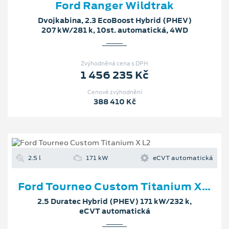
Ford Ranger Wildtrak
Dvojkabina, 2.3 EcoBoost Hybrid (PHEV)
207 kW/281 k, 10st. automatická, 4WD
Zvýhodněná cena s DPH
1 456 235 Kč
Cenové zvýhodnění
388 410 Kč
2.5 l
171 kW
eCVT automatická
Ford Tourneo Custom Titanium X L2
2.5 Duratec Hybrid (PHEV) 171 kW/232 k,
eCVT automatická