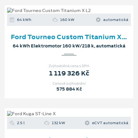
64 kWh
160 kW
automatická
Ford Tourneo Custom Titanium X L2
64 kWh Elektromotor 160 kW/218 k, automatická
Zvýhodněná cena s DPH
1 119 326 Kč
Cenové zvýhodnění
575 884 Kč
2.5 l
132 kW
eCVT automatická