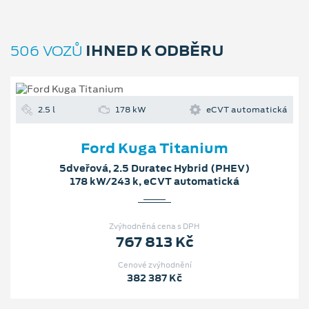
IHNED K ODBĚRU
506 VOZŮ
2.5 l
178 kW
eCVT automatická
Ford Kuga Titanium
5dveřová, 2.5 Duratec Hybrid (PHEV)
178 kW/243 k, eCVT automatická
Zvýhodněná cena s DPH
767 813 Kč
Cenové zvýhodnění
382 387 Kč