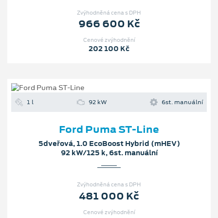
Zvýhodněná cena s DPH
966 600 Kč
Cenové zvýhodnění
202 100 Kč
1 l
92 kW
6st. manuální
Ford Puma ST-Line
5dveřová, 1.0 EcoBoost Hybrid (mHEV)
92 kW/125 k, 6st. manuální
Zvýhodněná cena s DPH
481 000 Kč
Cenové zvýhodnění