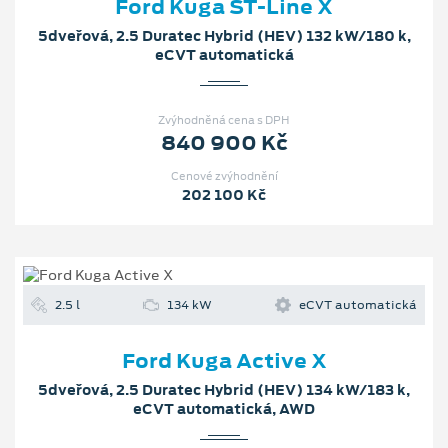
Ford Kuga ST-Line X
5dveřová, 2.5 Duratec Hybrid (HEV) 132 kW/180 k,
eCVT automatická
Zvýhodněná cena s DPH
840 900 Kč
Cenové zvýhodnění
202 100 Kč
2.5 l
134 kW
eCVT automatická
Ford Kuga Active X
5dveřová, 2.5 Duratec Hybrid (HEV) 134 kW/183 k,
eCVT automatická, AWD