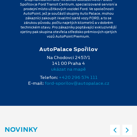
Spořilov je Ford Transit Centrum, specializované servisní a
prodejní místo užitkových vozidel Ford. Ve společnosti
AutoPoint, jež je součástí skupiny Auto Palace, mohou
zákazníci zakoupit i kvalitní ojeté vozy FORD, a to se
zárukou původu, počtu najetých kilometrů a v dobrém
technickém stavu. Pro zákazníky poptávající exkluzivnější
ojetiny pak skupina otevřela středisko prémiových ojetých
vozů AutoPoint Premium.
AutoPalace Spořilov
Na Chodovci 2457/1
141 00 Praha 4
ukázat na mapě
Telefon:
+420 296 574 111
E-mail:
ford-sporilov@autopalace.cz
NOVINKY