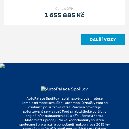
Cena s DPH
1 655 885 Kč
DALŠÍ VOZY
AutoPalace Spořilov nabízí na své prodejní ploše
kompletní modelovou řadu automobilů značky Ford od
osobních po užitkové verze. Zároveň provozuje
autorizovaný servis vozů Ford a nabízí široké portfolio
originálních náhradních dílů a příslušenství Ford a
Motorcraft k prodeji. Pro velkoobchodníky spustila
společnost pro snazší a pohodlnější nákup v roce 2015 i e-
shop náhradních dílů. Nedílnou součástí Auto Palace