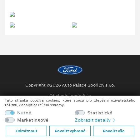
Copyright ©2026 Auto Palace Spořilov s.r.o.
Obchodní podmínky
Tato stránka používá cookies, které slouží pro zlepšení uživatelského
zážitku, k analytice i cílení reklamy.
Ochrana osobních údajů
Nutné
Statistické
Prohlášení o zpracování údajů konečných zákazníků
Marketingové
Zobrazit detaily
Při tvorbě videí a obrázků na tomto webu je využíváno kombinace
Odmítnout
Povolit vybrané
Povolit vše
tradičních fotografií či videí, počítačem generovaných snímků (CGI)