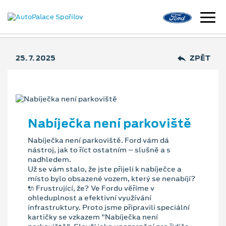
25. 7. 2025
ZPĚT
Nabíječka není parkoviště
Nabíječka není parkoviště. Ford vám dá
nástroj, jak to říct ostatním – slušně a s
nadhledem.
Už se vám stalo, že jste přijeli k nabíječce a
místo bylo obsazené vozem, který se nenabíjí?
🔌 Frustrující, že? Ve Fordu věříme v
ohleduplnost a efektivní využívání
infrastruktury. Proto jsme připravili speciální
kartičky se vzkazem "Nabíječka není