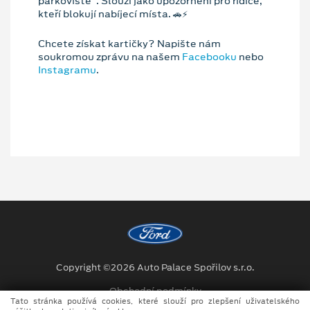
parkoviště". Slouží jako upozornění pro řidiče,
kteří blokují nabíjecí místa. 🚗⚡️
Chcete získat kartičky? Napište nám
soukromou zprávu na našem
Facebooku
nebo
Instagramu
.
Copyright ©2026 Auto Palace Spořilov s.r.o.
Obchodní podmínky
Tato stránka používá cookies, které slouží pro zlepšení uživatelského